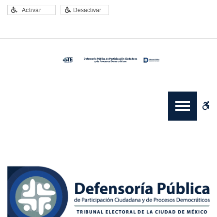
Defensoria
Activar
Desactivar
electoral
W
b