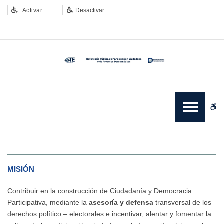
–
Activar
Desactivar
Misión,
Visión
y
Principios
de
la
Defensoría
Pública
W
del
Tribunal
bu
Electoral
de
la
Ciudad
MISIÓN
de
México
Contribuir en la construcción de Ciudadanía y Democracia
Participativa, mediante la
asesoría y defensa
transversal de los
derechos político – electorales e incentivar, alentar y fomentar la