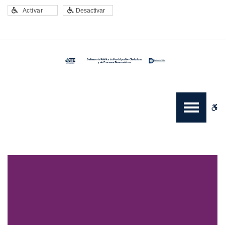
–
Activar
Desactivar
Informes
W
bu